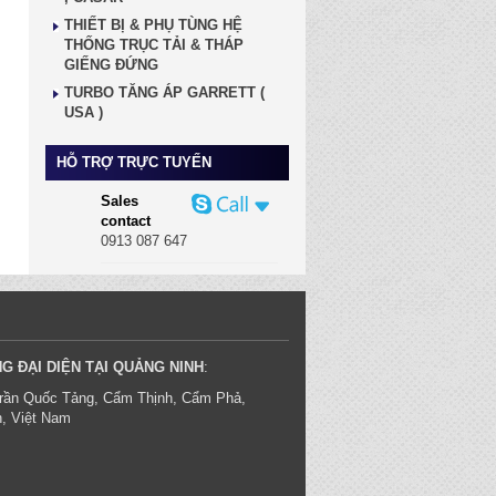
THIẾT BỊ & PHỤ TÙNG HỆ
THỐNG TRỤC TẢI & THÁP
GIẾNG ĐỨNG
TURBO TĂNG ÁP GARRETT (
USA )
HỖ TRỢ TRỰC TUYẾN
Sales
contact
0913 087 647
G ĐẠI DIỆN TẠI QUẢNG NINH
:
rần Quốc Tảng, Cẩm Thịnh, Cẩm Phả,
, Việt Nam