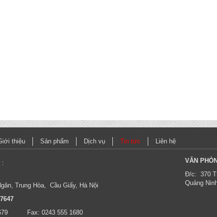
Giới thiệu
Sản phẩm
Dịch vụ
Tin tức
Liên hệ
VĂN PHÒN
H
:
Đ/c: 370 T
Quảng Ninh
Ngân, Trung Hòa, Cầu Giấy, Hà Nội
87647
43 555 1679 Fax: 0243 555 1680