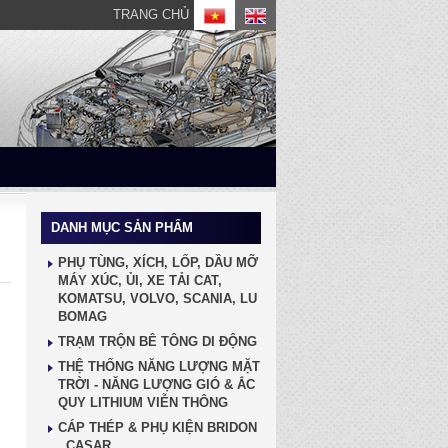
TRANG CHỦ
DANH MỤC SẢN PHẨM
PHỤ TÙNG, XÍCH, LỐP, DẦU MỠ
MÁY XÚC, ỦI, XE TẢI CAT,
KOMATSU, VOLVO, SCANIA, LU
BOMAG
TRẠM TRỘN BÊ TÔNG DI ĐỘNG
THỆ THỐNG NĂNG LƯỢNG MẶT
TRỜI - NĂNG LƯỢNG GIÓ & ẮC
QUY LITHIUM VIỄN THÔNG
CÁP THÉP & PHỤ KIỆN BRIDON
, CASAR